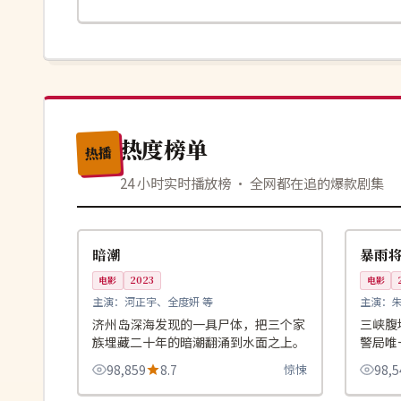
热度榜单
热播
24 小时实时播放榜 · 全网都在追的爆款剧集
99:51
高分
4K
韩国
中国
暗潮
暴雨
电影
2023
电影
主演：
河正宇、全度妍 等
主演：
济州岛深海发现的一具尸体，把三个家
三峡腹
族埋藏二十年的暗潮翻涌到水面之上。
警局唯
解最后
98,859
8.7
惊悚
98,5
99:51
热播
完结