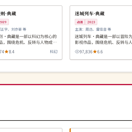
美国
则·典藏
迷城列车·典藏
2019
动漫
2023
河正宇、刘亦菲 等
主演：
周迅、雷佳音 等
则·典藏是一部以科幻为核心的
迷城列车·典藏是一部以冒险
品，围绕危机、反转与人物成长
影视作品，围绕危机、反转与
整体节奏紧凑，值得推荐观看。
展开，整体节奏紧凑，值得推
74
8.4
科幻
97,836
6.6
完结