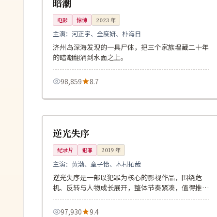
暗潮
电影
惊悚
2023
年
主演：
河正宇、全度妍、朴海日
济州岛深海发现的一具尸体，把三个家族埋藏二十年
的暗潮翻涌到水面之上。
98,859
8.7
153分钟
连载中
美国
逆光失序
纪录片
犯罪
2019
年
主演：
黄渤、章子怡、木村拓哉
逆光失序是一部以犯罪为核心的影视作品，围绕危
机、反转与人物成长展开，整体节奏紧凑，值得推荐
观看。
97,930
9.4