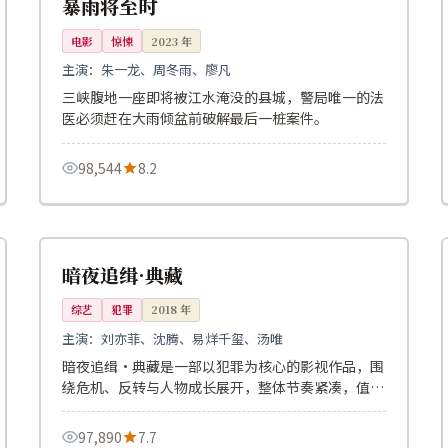
暴雨将至时
电影
惊悚
2023
年
主演：
朱一龙、周冬雨、廖凡
三峡腹地一座即将被江水淹没的县城，警局唯一的法
医必须赶在大雨倾盆前破解最后一桩案件。
98,544
8.2
112分钟
热播
韩国
暗夜追缉·典藏
综艺
犯罪
2018
年
主演：
刘亦菲、沈腾、易烊千玺、汤唯
暗夜追缉·典藏是一部以犯罪为核心的影视作品，围
绕危机、反转与人物成长展开，整体节奏紧凑，值得
推荐观看。
97,890
7.7