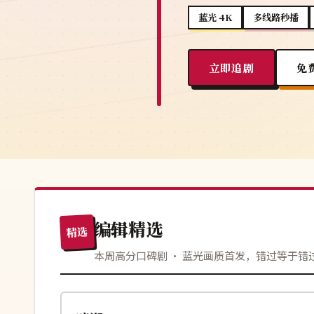
蓝光 4K
多线路秒播
立即追剧
免
编辑精选
精选
本周高分口碑剧 · 蓝光画质首发，错过等于错
118分钟
高分
韩国