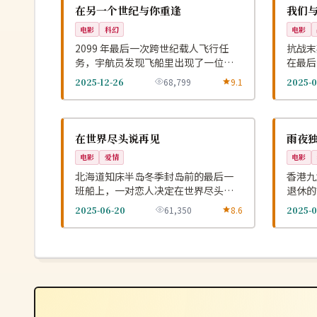
NEW
美国
中国
在另一个世纪与你重逢
我们
电影
科幻
电影
2099 年最后一次跨世纪载人飞行任
抗战末
务，宇航员发现飞船里出现了一位本
在最后
应在 1999 年死去的旅伴。
默的胜
2025-12-26
68,799
9.1
2025-0
高分
高分
NEW
日本
中国
在世界尽头说再见
雨夜
电影
爱情
电影
北海道知床半岛冬季封岛前的最后一
香港九
班船上，一对恋人决定在世界尽头补
退休的
办没能说出口的告别。
桩没破
2025-06-20
61,350
8.6
2025-0