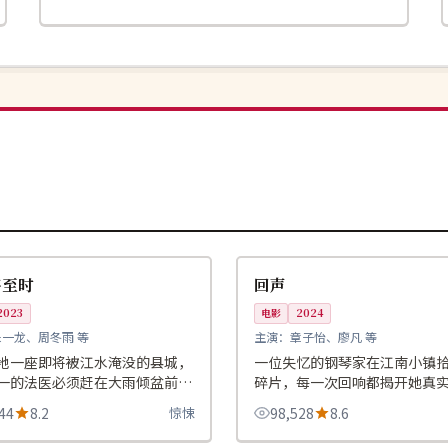
99:53
高分
中国
将至时
回声
2023
电影
2024
朱一龙、周冬雨 等
主演：
章子怡、廖凡 等
地一座即将被江水淹没的县城，
一位失忆的钢琴家在江南小镇
一的法医必须赶在大雨倾盆前破
碎片，每一次回响都揭开她真
一桩案件。
另一面。
44
8.2
惊悚
98,528
8.6
99:51
院线