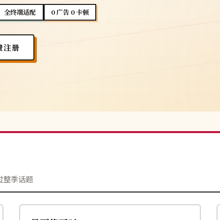
全终端适配
0 广告 0 卡顿
费注册
过整季话题
115分钟
4K
中国