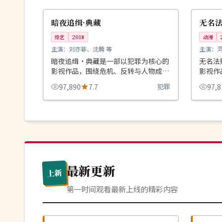
韩国
韩国
暗夜追缉·典藏
无名法
综艺
2018
动漫
主演：
刘亦菲、沈腾 等
主演：
暗夜追缉·典藏是一部以犯罪为核心的
无名法
影视作品，围绕危机、反转与人物成长
影视作
展开，整体节奏紧凑，值得推荐观看。
展开，
97,890
7.7
犯罪
97,8
最新更新
上新
第一时间观看最新上线的精彩内容
高分
院线