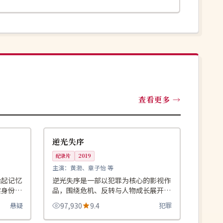
查看更多
99:17
99:49
连载中
美国
逆光失序
纪录片
2019
主演：
黄渤、章子怡 等
拾起记忆
逆光失序是一部以犯罪为核心的影视作
实身份的
品，围绕危机、反转与人物成长展开，
整体节奏紧凑，值得推荐观看。
悬疑
97,930
9.4
犯罪
99:27
99:44
杜比