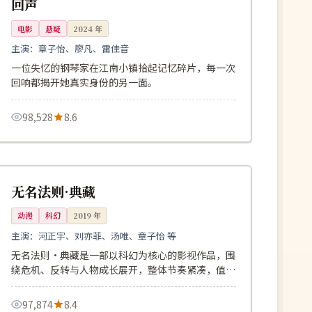
回声
电影
悬疑
2024
年
主演：
章子怡、廖凡、雷佳音
一位失忆的钢琴家在江南小镇拾起记忆碎片，每一次
回响都揭开她真实身份的另一面。
98,528
8.6
117分钟
完结
韩国
无名法则·典藏
动漫
科幻
2019
年
主演：
河正宇、刘亦菲、汤唯、章子怡 等
无名法则·典藏是一部以科幻为核心的影视作品，围
绕危机、反转与人物成长展开，整体节奏紧凑，值得
推荐观看。
97,874
8.4