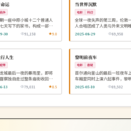
NEW
英国
与命运
当世界沉默
战争
电影
科幻
期一座中原小城十二个普通人
全球一夜失声的第三周，伦敦
七天写下的家书，构成一部沉
人合唱团成了人类与外来文明
利日记。
翻译。
9-30
91,158
9.0
2025-08-29
69,958
4K
NEW
韩国
独行人生
黎明前夜车
犯罪
电影
悬疑
龙城最后一夜的暴雨里，即将
首尔通向釜山的最后一班夜车
督察独自走过整条庙街收回七
车厢里同时上演六起事件，黎
的旧案。
时只剩一个乘客。
6-13
79,031
8.5
2025-05-10
69,502