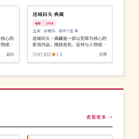
中国
迷城码头·典藏
电影
2018
主演：
梁朝伟、易烊千玺 等
为核心的
迷城码头·典藏是一部以犯罪为核心的
人物成长
影视作品，围绕危机、反转与人物成长
荐观看。
展开，整体节奏紧凑，值得推荐观看。
冒险
97,832
7.3
犯罪
查看更多
热播