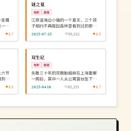
NEW
NEW
韩国
谜之夏
电影
悬疑
一支聋
江原道海边小镇的一个夏天，三个孩
唯一的
子相约不再提起森林里看到过的那个
秘密。
8.7
2025-07-25
90,532
8.5
院线
NEW
NEW
中国
双生记
电影
悬疑
上六节
失散三十年的双胞胎姐妹在上海重聚
明到达
一周后，其中一人从公寓窗台坠下而
无人目击。
8.5
2025-04-18
85,255
8.7